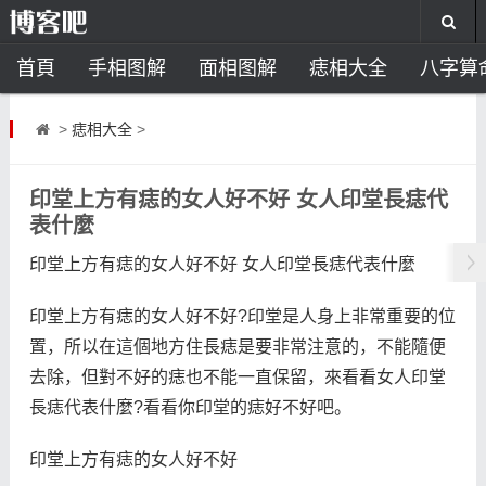
首頁
手相图解
面相图解
痣相大全
八字算
风水开运
助运饰品
风水禁忌
风水问答
招
>
痣相大全
>
住宅风水
卧室风水
家居风水
阳宅风水
风
印堂上方有痣的女人好不好 女人印堂長痣代
表什麼
印堂上方有痣的女人好不好 女人印堂長痣代表什麼
印堂上方有痣的女人好不好?印堂是人身上非常重要的位
置，所以在這個地方住長痣是要非常注意的，不能隨便
去除，但對不好的痣也不能一直保留，來看看女人印堂
長痣代表什麼?看看你印堂的痣好不好吧。
印堂上方有痣的女人好不好