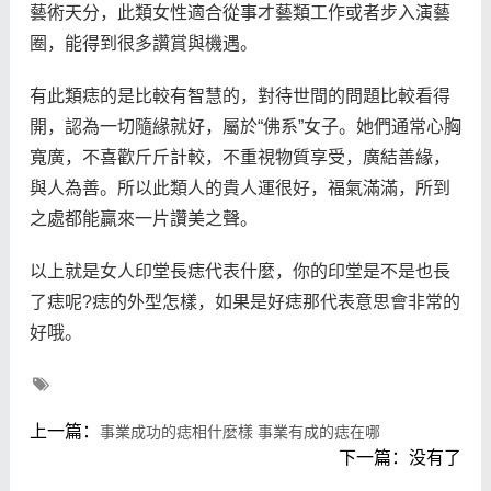
藝術天分，此類女性適合從事才藝類工作或者步入演藝
圈，能得到很多讚賞與機遇。
有此類痣的是比較有智慧的，對待世間的問題比較看得
開，認為一切隨緣就好，屬於“佛系”女子。她們通常心胸
寬廣，不喜歡斤斤計較，不重視物質享受，廣結善緣，
與人為善。所以此類人的貴人運很好，福氣滿滿，所到
之處都能贏來一片讚美之聲。
以上就是女人印堂長痣代表什麼，你的印堂是不是也長
了痣呢?痣的外型怎樣，如果是好痣那代表意思會非常的
好哦。
上一篇：
事業成功的痣相什麼樣 事業有成的痣在哪
下一篇：没有了