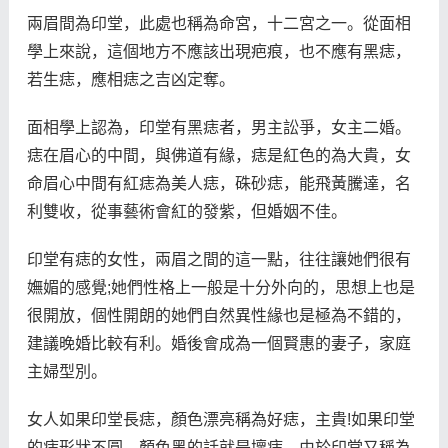
兩眉間為印堂，此處也稱為命宮，十二宮之一。從面相
學上來說，這個地方不應該出現疤痕，也不應有黑痣，
若生痣，應相痣之吉凶定奪。
面相學上認為，印堂有黑痣者，男主訟爭，女主二婚。
痣在眉心的中間，與佛道有緣，痣是紅色的為大貴，女
命眉心中間有紅痣為美人痣，硃砂痣，能飛黃騰達，名
利雙收，從事藝術會紅的發紫，但婚姻不佳。
印堂有痣的女性，兩眉之間的這一點，往往讓她們很有
嫵媚的感覺;她們性格上一般是十分外向的，思想上也是
很開放，個性開朗的她們自然異性緣也是極為不錯的，
建議晚婚比較有利。婚後會成為一個賢惠的妻子，家庭
主婦型別。
女人如果印堂長痣，顏色漂亮稱為好痣，主貴!如果印堂
的痣形狀不圓、顏色黑的話就是壞痣，由於印堂又稱為