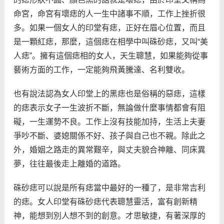
命宮，命宮有壞痣的人一生中諸事不順，工作上挫折很
多。如果一個女人的印堂有痣，正好在眉心位置，而且
是一顆紅痣，那麼，這個痣在相學中叫硃砂痣，又叫“美
人痣”。擁有這個痣相的女人，天生聰慧，如果能夠從事
藝術方面的工作，一定能夠飛黃騰達、名利雙收。
也有說法認為女人印堂上的黑痣也是俗稱的惡痣，這樣
的痣表示女子一生波折不斷，無論做什麼事情都會有阻
礙，一生運勢不良。工作上沒有技能加持，生活上夫妻
爭吵不斷、婆媳關係不好、孩子與自己也不親。除此之
外，婚姻之路走的異常艱辛，與丈夫貌合神離、同床異
夢，往往最後走上離婚的道路。
硃砂痣可以說是所有痣當中最好的一種了，是非常吉利
的痣。女人印堂有硃砂痣代表聰慧靈活，富有創新精
神，能想到別人想不到的創意。才思敏捷，有著深厚的