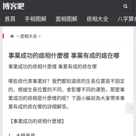
首頁
手相图解
面相图解
痣相大全
八字算
风水开运
助运饰品
风水禁忌
风水问答
招
>
痣相大全
>
住宅风水
卧室风水
家居风水
阳宅风水
风
事業成功的痣相什麼樣 事業有成的痣在哪
事業成功的痣相什麼樣 事業有成的痣在哪
哪些痣代表事業好？我們都知道痣的生長位置是不固定
的，根據生長位置的不同，會影響不同的運勢，那麼事
業成功的痣相是什麼樣的呢？下面小編就為大家帶來事
業有成的痣在哪的詳細解答。
【事業成功的痣相什麼樣】
1、大臂長痣