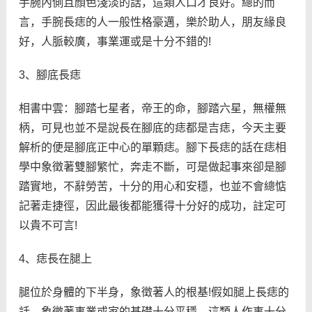
手腕內側且顏色淺淡的話，這類人口才良好。總的而
言，手腕長痣的人一般性格豪邁，樂於助人，朋友緣良
好，人脈較廣，事業運或是十分不錯的!
3、腳底長痣
相書中雲：腳踏七星者，帝王的命，腳踏六星，無權無
柄，可見也並不是說長在腳底的痣都是吉痣，今天主要
解析的便是腳底正中心的單顆痣。腳下長痣的話在痣相
學中象徵著雙腳繁忙，奔走不斷，可是做起事來卻是腳
踏實地，不辭勞苦，十分的用心和安穩，也並不會總惦
記著走捷徑，因此最後都能獲得十分好的成功，註定可
以貴不可言!
4、痣長在腿上
腿位於身體的下半身，象徵著人的根基!假如腿上長痣的
話，象徵著事業或家的基礎十分平穩。這類人作事十分