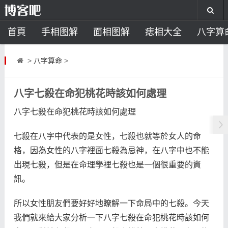
首頁
手相图解
面相图解
痣相大全
八字算
风水开运
助运饰品
风水禁忌
风水问答
招
>
八字算命
>
住宅风水
卧室风水
家居风水
阳宅风水
风
八字七殺在命犯桃花時該如何處理
八字七殺在命犯桃花時該如何處理
七殺在八字中代表的是女性，七殺也就等於女人的命
格，因為女性的八字裡面七殺為忌神，在八字中也不能
出現七殺，但是在命理學裡七殺也是一個很重要的資
訊。
所以女性朋友們要好好地瞭解一下命局中的七殺。今天
我們就來給大家分析一下八字七殺在命犯桃花時該如何