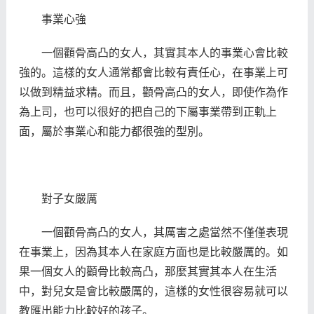
事業心強
一個顴骨高凸的女人，其實其本人的事業心會比較
強的。這樣的女人通常都會比較有責任心，在事業上可
以做到精益求精。而且，顴骨高凸的女人，即使作為作
為上司，也可以很好的把自己的下屬事業帶到正軌上
面，屬於事業心和能力都很強的型別。
對子女嚴厲
一個顴骨高凸的女人，其厲害之處當然不僅僅表現
在事業上，因為其本人在家庭方面也是比較嚴厲的。如
果一個女人的顴骨比較高凸，那麼其實其本人在生活
中，對兒女是會比較嚴厲的，這樣的女性很容易就可以
教匯出能力比較好的孩子。