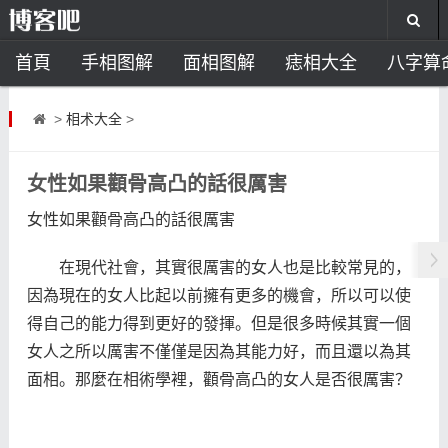
首頁
手相图解
面相图解
痣相大全
八字算
风水开运
助运饰品
风水禁忌
风水问答
招
>
相术大全
>
住宅风水
卧室风水
家居风水
阳宅风水
风
女性如果顴骨高凸的話很厲害
女性如果顴骨高凸的話很厲害
在現代社會，其實很厲害的女人也是比較常見的，
因為現在的女人比起以前擁有更多的機會，所以可以使
得自己的能力得到更好的發揮。但是很多時候其實一個
女人之所以厲害不僅僅是因為其能力好，而且還以為其
面相。那麼在相術學裡，顴骨高凸的女人是否很厲害？