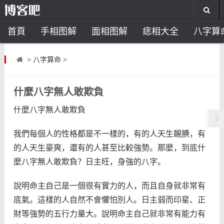
首頁
手相图解
面相图解
痣相大全
八字算
风水开运
助运饰品
风水禁忌
风水问答
招
>
八字算命
>
住宅风水
卧室风水
家居风水
阳宅风水
风
什麼八字無人敢欺負
什麼八字無人敢欺負
我們每個人的性格都是不一樣的，有的人天生靦腆，有
的人天生豪爽，還有的人甚至比較強勢。那麼，到底什
麼八字無人敢欺負？日主旺，身強的八字。
說明命主自己是一個很有實力的人，而且自身就非常有
底氣。這樣的人自然不會懼怕別人。日主弱而印星、正
財等強勢的五行力量大。說明命主自己就非常有能力有