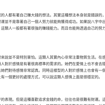
樣的人都有著自己賺大錢的想法。其實這種想法本身就是錯誤的
財運並不是靠著自己一個人努力就能夠獲得成功。如果說八字中
。這類人一般都有著很強的賺錢能力。而且也能夠透過自己的努
財來說並不是特別害怕。這類人其實內心非常注重物質生活。在
類人對於感情是有著很高標準的需求的。她們在愛情上也不會去
且她們對待感情非常認真。同時這樣型的人對於感情上也會有一
上有一個更好的處理方式，可以說這類人感情上面是很穩定的。
好的表現。但是這種喜歡追求金錢的命，往往也是很難有財運。