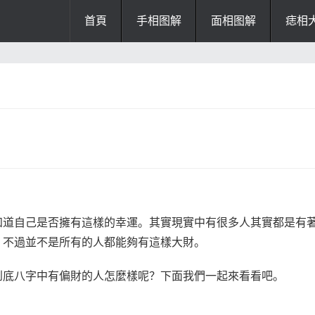
首頁
手相图解
面相图解
痣相
办公风水
风水知识
风水开运
招财风水
阴宅风水
厨房风水
阳宅风水
风水
掌纹诊断
知道自己是否擁有這樣的幸運。其實現實中有很多人其實都是有
。不過並不是所有的人都能夠有這樣大財。
到底八字中有偏財的人怎麼樣呢？下面我們一起來看看吧。