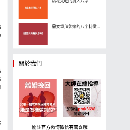
桃花太旺的男人八字...
，
需要重拜爹孃的八字特徵...
出
力
關於我們
感
隨
個
這
關註官方微博微信有驚喜哦