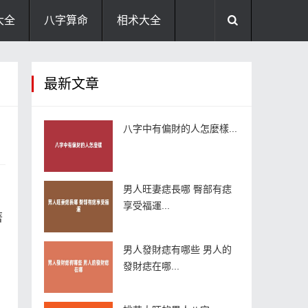
大全
八字算命
相术大全
助运饰品
风水禁忌
风水问答
最新文章
住宅风水
卧室风水
家居风水
八字中有偏財的人怎麼樣...
男人旺妻痣長哪 臀部有痣
享受福運...
著
男人發財痣有哪些 男人的
發財痣在哪...