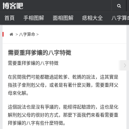
首頁
手相图解
面相图解
痣相大全
八字算
风水开运
助运饰品
风水禁忌
风水问答
招
>
八字算命
>
住宅风水
卧室风水
家居风水
阳宅风水
风
需要重拜爹孃的八字特徵
需要重拜爹孃的八字特徵
在民間我們可能都聽過認乾爹、乾媽的說法，這其實是
指孩子會刑剋父母，或者是有著什麼災難，需要重拜父
母來化解。
這個說法也是沒有爭議的，能經得起驗證的，這也是化
解刑剋父母的很好的方式，那麼下面我們來看看需要重
拜爹孃的八字有些什麼特徵。