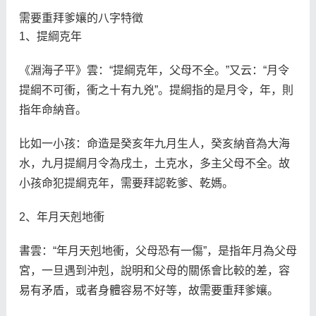
需要重拜爹孃的八字特徵
1、提綱克年
《淵海子平》雲：“提綱克年，父母不全。”又云：“月令
提綱不可衝，衝之十有九兇”。提綱指的是月令，年，則
指年命納音。
比如一小孩：命造是癸亥年九月生人，癸亥納音為大海
水，九月提綱月令為戌土，土克水，多主父母不全。故
小孩命犯提綱克年，需要拜認乾爹、乾媽。
2、年月天剋地衝
書雲：“年月天剋地衝，父母恐有一傷”，是指年月為父母
宮，一旦遇到沖剋，說明和父母的關係會比較的差，容
易有矛盾，或者身體容易不好等，故需要重拜爹孃。