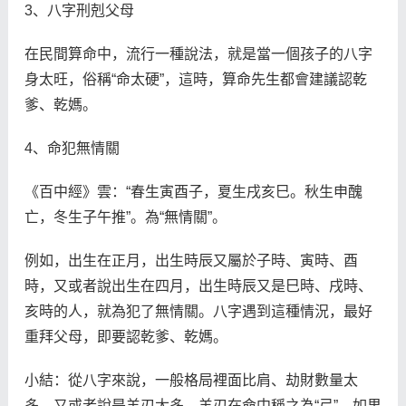
3、八字刑剋父母
在民間算命中，流行一種說法，就是當一個孩子的八字
身太旺，俗稱“命太硬”，這時，算命先生都會建議認乾
爹、乾媽。
4、命犯無情關
《百中經》雲：“春生寅酉子，夏生戌亥巳。秋生申醜
亡，冬生子午推”。為“無情關”。
例如，出生在正月，出生時辰又屬於子時、寅時、酉
時，又或者說出生在四月，出生時辰又是巳時、戌時、
亥時的人，就為犯了無情關。八字遇到這種情況，最好
重拜父母，即要認乾爹、乾媽。
小結：從八字來說，一般格局裡面比肩、劫財數量太
多，又或者說是羊刃太多，羊刃在命中稱之為“弓”，如果