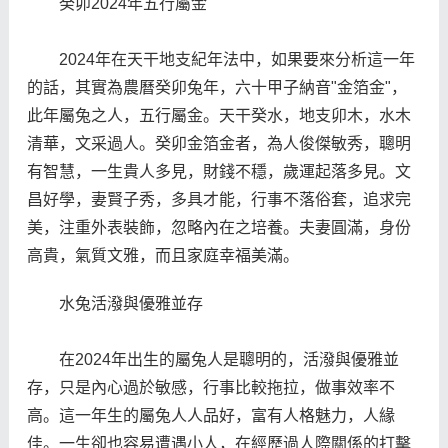
癸卯2024年五行屬金
2024年在天干地支紀年法中，如果要來分析這一年
的話，其實為農曆癸卯兔年，六十甲子納音"金箔金"，
此年屬兔之人，五行屬金。天干癸水，地支卯木，水木
清華，文采過人。癸卯金箔金者，為人俊傑敏秀，聰明
有智慧，一生貴人多見，財錢不穩，歲運起落多見。文
昌好學，妻賢子秀，多具才能，行事不落俗套，追求完
美，注重外表裝飾，忽略內在之培養。夫妻圓滿，身份
高貴，氣質文雅，而且家庭幸福美滿。
水兔活潑與優雅並存
在2024年出生的屬兔人是聰明的，活潑與優雅並
存，只是內心過於敏感，行事比較拖拉，做事效率不
高。這一年生的屬兔人人品好，富有人格魅力，人緣
佳。一生卻也容易遭遇小人，在經歷過人際關係的打擊