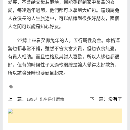
愛笑，不會給父母惹麻煩，還能夠得到家中長輩的喜
愛，每逢過年過節，他們都可以拿到大紅包。這類屬兔
人在漫長的人生旅途中，可以結識到很多好朋友，兩個
人之間可以說是知心好友。
??綜上來看癸卯兔年的人，五行屬性為金。命格運
勢也都非常不錯，雖然不會大富大貴，但也衣食無憂，
有貴人相助。而且性格及其討人喜歡，所以人緣也都很
好，但有的時候性子太過軟弱總是讓人覺得太好欺負，
所以該強硬時也要硬氣起來。
上一篇：
下一篇：没有了
1995年出生是什麼命