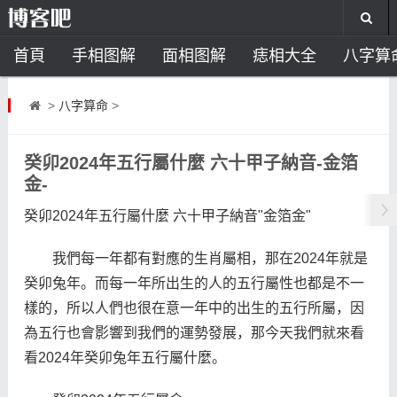
首頁
手相图解
面相图解
痣相大全
八字算
风水开运
助运饰品
风水禁忌
风水问答
招
>
八字算命
>
住宅风水
卧室风水
家居风水
阳宅风水
风
癸卯2024年五行屬什麼 六十甲子納音-金箔
金-
癸卯2024年五行屬什麼 六十甲子納音"金箔金"
我們每一年都有對應的生肖屬相，那在2024年就是
癸卯兔年。而每一年所出生的人的五行屬性也都是不一
樣的，所以人們也很在意一年中的出生的五行所屬，因
為五行也會影響到我們的運勢發展，那今天我們就來看
看2024年癸卯兔年五行屬什麼。