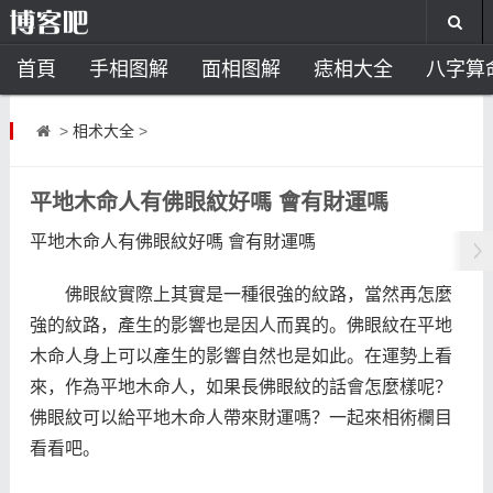
首頁
手相图解
面相图解
痣相大全
八字算
风水开运
助运饰品
风水禁忌
风水问答
招
>
相术大全
>
住宅风水
卧室风水
家居风水
阳宅风水
风
平地木命人有佛眼紋好嗎 會有財運嗎
平地木命人有佛眼紋好嗎 會有財運嗎
佛眼紋實際上其實是一種很強的紋路，當然再怎麼
強的紋路，產生的影響也是因人而異的。佛眼紋在平地
木命人身上可以產生的影響自然也是如此。在運勢上看
來，作為平地木命人，如果長佛眼紋的話會怎麼樣呢？
佛眼紋可以給平地木命人帶來財運嗎？一起來相術欄目
看看吧。