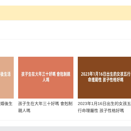
 婚後生
孩子生在大年三十好嗎 會剋制
2023年1月16日出生的女孩
親人嗎
行命理屬性 孩子性格好嗎