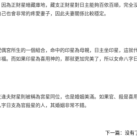
，因為正財星暗藏庫地，藏支正財星對日主能夠百依百順，完全
自己也會非常的疼愛妻子，因此夫妻關係比較穩定。
配偶宮所生的一個組合，命中的印星為母親，日主坐印星，這就
幸福。而如果印星為喜用神的，那就更加完美了，所以女命八字
支逢夫財星則被稱為宮星同位，也是婚姻美滿。如果官、殺是喜
八字日支為官殺星的人，其婚姻非常不錯。
下一篇：没有