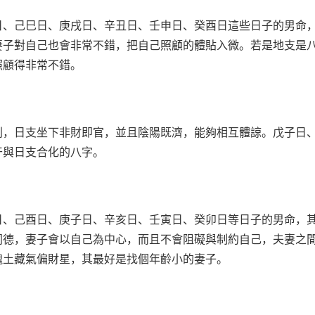
日、己巳日、庚戌日、辛丑日、壬申日、癸酉日這些日子的男命
妻子對自己也會非常不錯，把自己照顧的體貼入微。若是地支是
照顧得非常不錯。
別，日支坐下非財即官，並且陰陽既濟，能夠相互體諒。戊子日
干與日支合化的八字。
日、己酉日、庚子日、辛亥日、壬寅日、癸卯日等日子的男命，
同德，妻子會以自己為中心，而且不會阻礙與制約自己，夫妻之
醜土藏氣偏財星，其最好是找個年齡小的妻子。