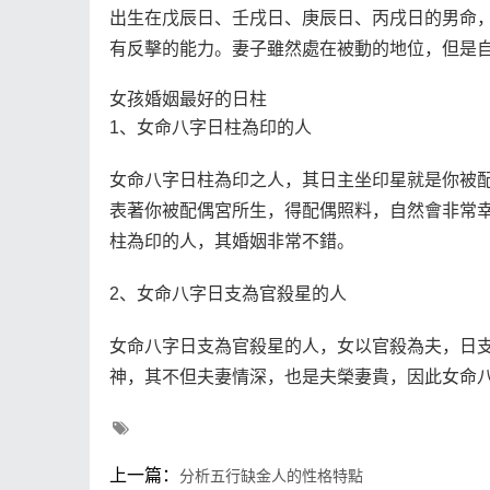
出生在戊辰日、壬戌日、庚辰日、丙戌日的男命
有反擊的能力。妻子雖然處在被動的地位，但是
女孩婚姻最好的日柱
1、女命八字日柱為印的人
女命八字日柱為印之人，其日主坐印星就是你被
表著你被配偶宮所生，得配偶照料，自然會非常
柱為印的人，其婚姻非常不錯。
2、女命八字日支為官殺星的人
女命八字日支為官殺星的人，女以官殺為夫，日
神，其不但夫妻情深，也是夫榮妻貴，因此女命
上一篇：
分析五行缺金人的性格特點