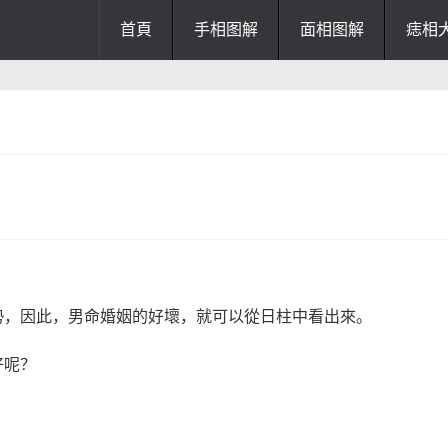
首頁
手相图解
面相图解
痣相
办公风水
风水知识
风水开运
招财风水
阴宅风水
厨房风水
阳宅风水
风水
掌纹诊断
勢，因此，男命婚姻的好壞，就可以從日柱中看出來。
好呢？