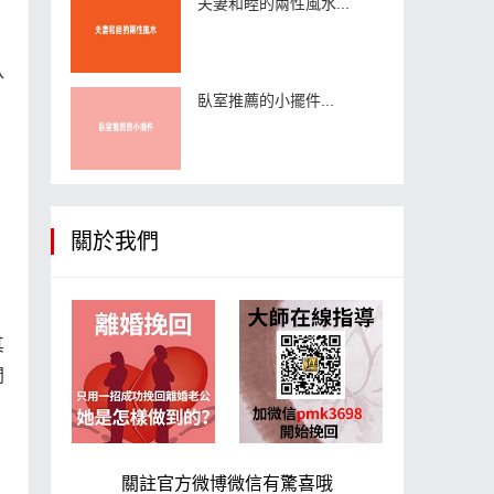
夫妻和睦的兩性風水...
，
八
臥室推薦的小擺件...
、
關於我們
其
間
關註官方微博微信有驚喜哦