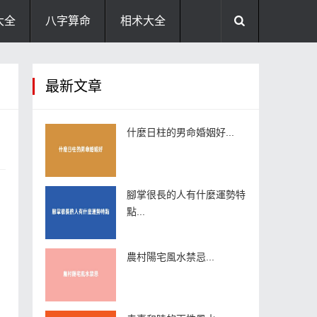
大全
八字算命
相术大全
助运饰品
风水禁忌
风水问答
最新文章
住宅风水
卧室风水
家居风水
什麼日柱的男命婚姻好...
腳掌很長的人有什麼運勢特
點...
農村陽宅風水禁忌...