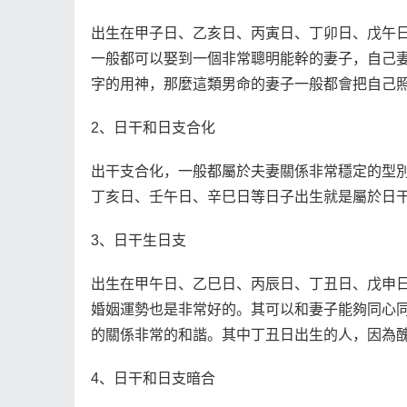
出生在甲子日、乙亥日、丙寅日、丁卯日、戊午
一般都可以娶到一個非常聰明能幹的妻子，自己
字的用神，那麼這類男命的妻子一般都會把自己
2、日干和日支合化
出干支合化，一般都屬於夫妻關係非常穩定的型
丁亥日、壬午日、辛巳日等日子出生就是屬於日
3、日干生日支
出生在甲午日、乙巳日、丙辰日、丁丑日、戊申
婚姻運勢也是非常好的。其可以和妻子能夠同心
的關係非常的和諧。其中丁丑日出生的人，因為
4、日干和日支暗合