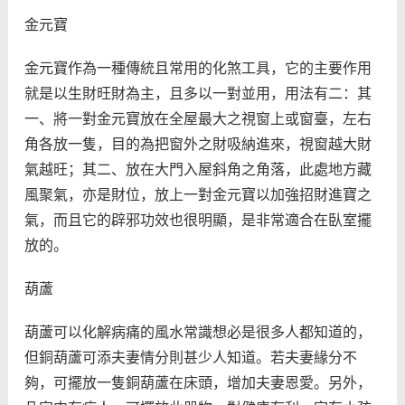
金元寶
金元寶作為一種傳統且常用的化煞工具，它的主要作用
就是以生財旺財為主，且多以一對並用，用法有二：其
一、將一對金元寶放在全屋最大之視窗上或窗臺，左右
角各放一隻，目的為把窗外之財吸納進來，視窗越大財
氣越旺；其二、放在大門入屋斜角之角落，此處地方藏
風聚氣，亦是財位，放上一對金元寶以加強招財進寶之
氣，而且它的辟邪功效也很明顯，是非常適合在臥室擺
放的。
葫蘆
葫蘆可以化解病痛的風水常識想必是很多人都知道的，
但銅葫蘆可添夫妻情分則甚少人知道。若夫妻緣分不
夠，可擺放一隻銅葫蘆在床頭，增加夫妻恩愛。另外，