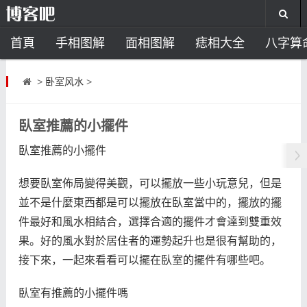
首頁
手相图解
面相图解
痣相大全
八字算
风水开运
助运饰品
风水禁忌
风水问答
招
>
卧室风水
>
住宅风水
卧室风水
家居风水
阳宅风水
风
臥室推薦的小擺件
臥室推薦的小擺件
想要臥室佈局變得美觀，可以擺放一些小玩意兒，但是
並不是什麼東西都是可以擺放在臥室當中的，擺放的擺
件最好和風水相結合，選擇合適的擺件才會達到雙重效
果。好的風水對於居住者的運勢起升也是很有幫助的，
接下來，一起來看看可以擺在臥室的擺件有哪些吧。
臥室有推薦的小擺件嗎