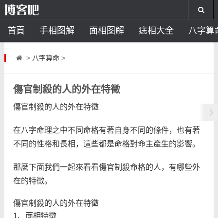
首頁
手相图解
面相图解
痣相大全
八字算
风水开运
助运饰品
风水禁忌
风水问答
招
>
八字算命
>
住宅风水
卧室风水
家居风水
阳宅风水
风
傷官制殺的人的外在特徵
傷官制殺的人的外在特徵
在八字命理之中不同命格有著自身不同的條件，也有著
不同的性格和長相，這些都是命格對命主產生的影響。
那麼下面我們一起來看看傷官制殺命格的人，有哪些外
在的特徵。
傷官制殺的人的外在特徵
1、面相特徵