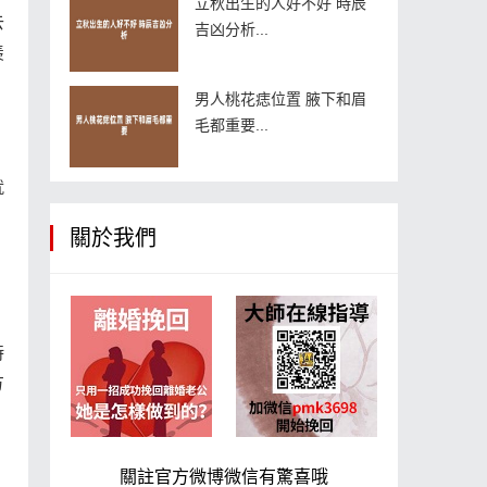
立秋出生的人好不好 時辰
去
吉凶分析...
羨
男人桃花痣位置 腋下和眉
毛都重要...
就
關於我們
時
方
關註官方微博微信有驚喜哦