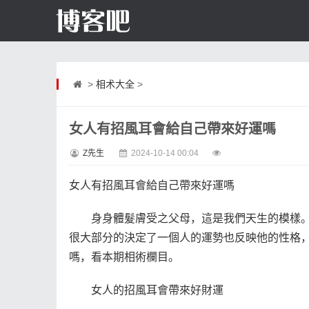
>
相术大全
>
女人有招風耳會給自己帶來好運嗎
Z先生
2024-10-14 00:04
女人有招風耳會給自己帶來好運嗎
身身體髮膚受之父母，這是我們天生的模樣。
很大部分的決定了一個人的運勢也反映他的性格
嗎，看本期相術欄目。
女人的招風耳會帶來好財運