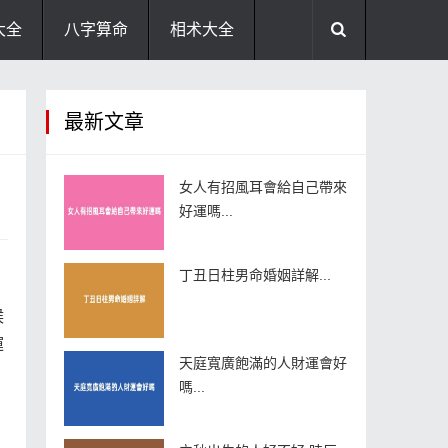
大全
八字算命
相术大全
助运饰品
风水禁忌
风水问答
最新文章
住宅风水
卧室风水
家居风水
女人有招風耳會給自己帶來
好運嗎...
丁丑日柱男命婚姻詳解...
候
運
天庭寬廣飽滿的人財運會好
嗎...