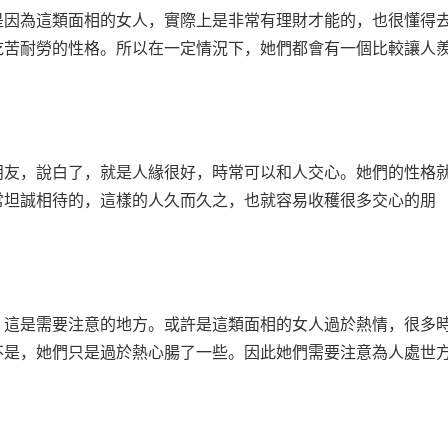
因為這類面相的女人，實際上是非常有理財才能的，也很懂得
吃苦耐勞的性格。所以在一定情況下，她們都會有一個比較讓人
友，說白了，就是人緣很好，時常可以和人交心。她們的性格
常坦誠相待的，這樣的人久而久之，也就容易收穫很多交心的朋
這是需要注意的地方。或許是這類面相的女人過於熱情，很多
不是，她們只是過於熱心腸了一些。因此她們需要注意為人處世