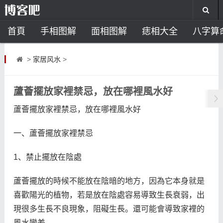
首頁
手相图解
面相图解
痣相大全
八字算
风水开运
助运饰品
风水禁忌
风水问答
招
>
家居风水
>
住宅风水
卧室风水
家居风水
阳宅风水
风
蘆薈擺放家裡禁忌，放在哪裡風水好
蘆薈擺放家裡禁忌，放在哪裡風水好
一、蘆薈擺放家裡禁忌
1、禁止擺放在陰處
蘆薈擺放的時候不能放在陰暗的地方，因為它本身就是
喜歡陽光的植物，若是放在陰處容易導致生長衰弱，出
現很多生長不良現象，阻礙生長。還可能會導致家裡的
風水變差。