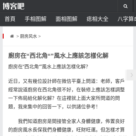
首頁
手相图解
面相图解
痣相大全
八字算
风水开运
助运饰品
风水禁忌
风水问答
招
>
厨房风水
>
住宅风水
卧室风水
家居风水
阳宅风水
风
廚房在“西北角“”風水上應該怎樣化解
廚房在“西北角“”風水上應該怎樣化解？
近日，又有幾位設計師在微信平臺上問道：老師，客戶
經常說道廚房在西北角很不好，在裝修上應該怎樣調整
一下佈局給化解化解？在這裡就上面大家所問道的問
題，我來集中的回答一下，以供諸位參考！
我們知道廚房是間接管全家人身體健康，佈置良好
的廚房風水長保我們身體健康，旺財旺運。但怎樣才算