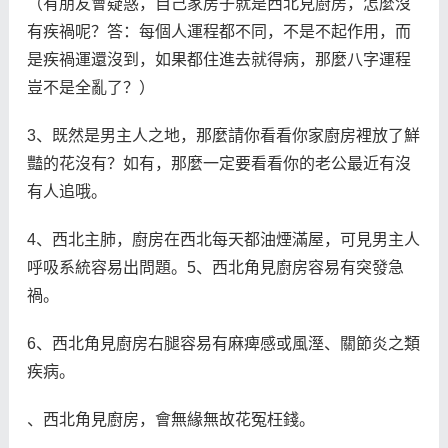
（有朋友會疑惑，自己家房子就是西北見廚房，怎麼沒
有疾禍呢？答：每個人運程都不同，不是不起作用，而
是疾禍運還沒到，如果都住進去就得病，那麼八字運程
豈不是全亂了？）
3、既然是男主人之地，那麼請你看看你家廚房裡放了鮮
豔的花沒有？如有，那麼一定要看看你的老公最近有沒
有人追哦。
4、西北主肺，廚房在西北每天都油煙滿屋，可見男主人
呼吸系統容易出問題。5、西北角見廚房容易有突發急
禍。
6、西北角見廚房右腿容易有麻痺感或風溼、關節炎之類
疾病。
、西北角見廚房，會無緣無故花冤枉錢。