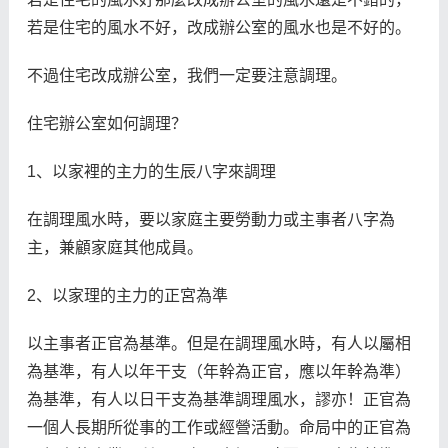
若是住宅的風水不好，改成辦公室的風水也是不好的。
不過住宅改成辦公室，我們一定要注意調理。
住宅辦公室如何調理？
1、以家裡的主力的生辰八字來調理
在調理風水時，要以家庭主要勞動力或主事者八字為
主，兼顧家庭其他成員。
2、以家理的主力的正宮為準
以主事者正官為基準。但是在調理風水時，有人以屬相
為基準，有人以年干支（年幹為正官，應以年幹為準）
為基準，有人以日干支為基準調理風水，謬亦！正官為
一個人長期所從事的工作或經營活動。命局中的正官為