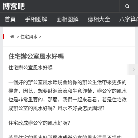
首頁
手相图解
面相图解
痣相大全
八字算
风水开运
助运饰品
风水禁忌
风水问答
招
>
住宅风水
>
住宅风水
卧室风水
家居风水
阳宅风水
风
住宅辦公室風水好嗎
住宅辦公室風水好嗎
一個好的辦公室風水環境會給你的辦公生活帶來更多的
機會，因此，想要財源滾滾和生意興榮，辦公室的風水
也是非常重要的，那麼，我們一起來看看，若是住宅改
成辦公室的風水好嗎？風水不好要怎麼調理？
住宅改成辦公室的風水好嗎？
若是住宅的風水好那麼改成辦公室的風水還是不錯的，