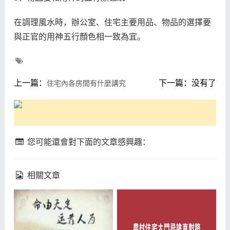
在調理風水時，辦公室、住宅主要用品、物品的選擇要
與正官的用神五行顏色相一致為宜。
上一篇：
下一篇：没有了
住宅內各房間有什麼講究
您可能還會對下面的文章感興趣：
相關文章