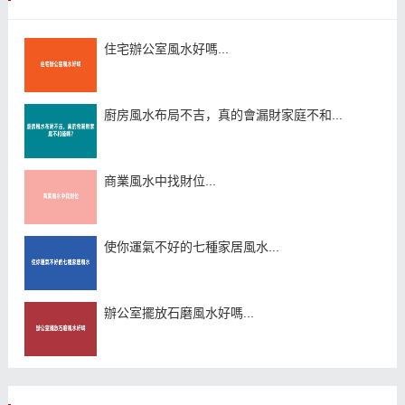
住宅辦公室風水好嗎...
廚房風水布局不吉，真的會漏財家庭不和...
商業風水中找財位...
使你運氣不好的七種家居風水...
辦公室擺放石磨風水好嗎...