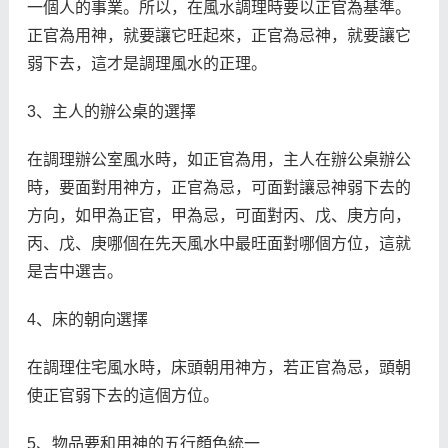
一個人的事業。所以，在風水調理時要以正官為基準。
正官為用神，就要讓它旺起來，正官為忌神，就要讓它
弱下去，這才是調理風水的正理。
3、主人的辦公桌的選擇
在調理辦公室風水時，如正官為用，主人在辦公桌辦公
時，要面對用神方，正官為忌，可面對讓忌神弱下去的
方向，如甲為正官，甲為忌，可面對丙、戊、庚方向，
丙、戊、庚哪個在先天風水中最旺面對哪個方位，這就
是吉中選吉。
4、床的朝向選擇
在調理住宅風水時，床頭朝用神方，若正官為忌，頭朝
使正官弱下去的這個方位。
5、物品要和用神的五行顏色統一