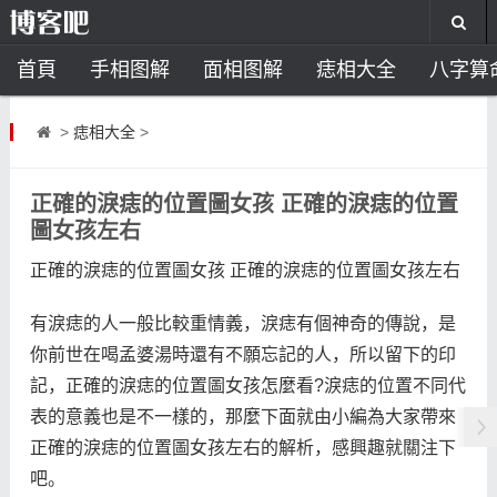
首頁
手相图解
面相图解
痣相大全
八字算
风水开运
助运饰品
风水禁忌
风水问答
招
>
痣相大全
>
住宅风水
卧室风水
家居风水
阳宅风水
风
正確的淚痣的位置圖女孩 正確的淚痣的位置
圖女孩左右
正確的淚痣的位置圖女孩 正確的淚痣的位置圖女孩左右
有淚痣的人一般比較重情義，淚痣有個神奇的傳說，是
你前世在喝孟婆湯時還有不願忘記的人，所以留下的印
記，正確的淚痣的位置圖女孩怎麼看?淚痣的位置不同代
表的意義也是不一樣的，那麼下面就由小編為大家帶來
正確的淚痣的位置圖女孩左右的解析，感興趣就關注下
吧。