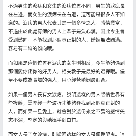
不過男生的淚痣和女生的淚痣位置不同，男生的淚痣長
在左邊，而女生的淚痣長在右邊，這可能是很多人不知
道的。淚痣的男人代表其是一個多情之人，感情豐富，
不過由於此處有痣的男人上輩子是負心漢，因此今生會
受到懲罰，不能找到那個真正對的人，婚姻無法圓滿。
容易有二婚的傾向哦。
而如果是這個位置有淚痣的女生則相反，今生能夠遇到
那個愛你疼你的好男人，相夫教子是最好的選擇哦。儘
量不要成為職場的強人，用心經營婚姻最貼合。
如果一個男人長有女淚痣，說明這樣的男人感情世界有
些複雜，需歷經一些波折才能夠尋找到那個真正對的
人，而如果一旦愛上，就會對於這份來之不易的感情矢
志不渝，堅定的與她攜手到白首。
而女人長了女淚痣，則說明這樣的女人是個愛哭鬼。這