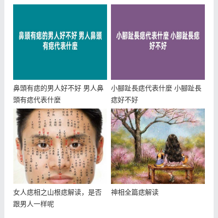
鼻頭有痣的男人好不好 男人鼻
小腳趾長痣代表什麼 小腳趾長
頭有痣代表什麼
痣好不好
女人痣相之山根痣解读，是否
神相全篇痣解读
跟男人一样呢