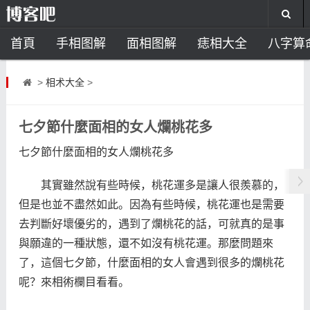
首頁
手相图解
面相图解
痣相大全
八字算
风水开运
助运饰品
风水禁忌
风水问答
招
>
相术大全
>
住宅风水
卧室风水
家居风水
阳宅风水
风
七夕節什麼面相的女人爛桃花多
七夕節什麼面相的女人爛桃花多
其實雖然說有些時候，桃花運多是讓人很羨慕的，
但是也並不盡然如此。因為有些時候，桃花運也是需要
去判斷好壞優劣的，遇到了爛桃花的話，可就真的是事
與願違的一種狀態，還不如沒有桃花運。那麼問題來
了，這個七夕節，什麼面相的女人會遇到很多的爛桃花
呢？來相術欄目看看。