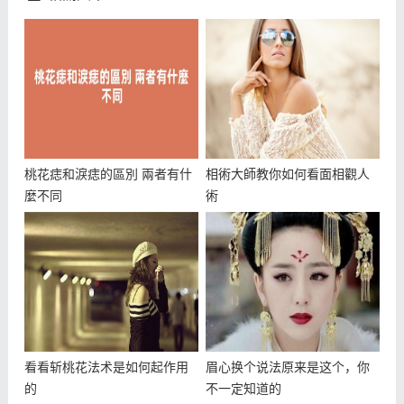
桃花痣和淚痣的區別 兩者有什
相術大師教你如何看面相觀人
麼不同
術
看看斩桃花法术是如何起作用
眉心换个说法原来是这个，你
的
不一定知道的