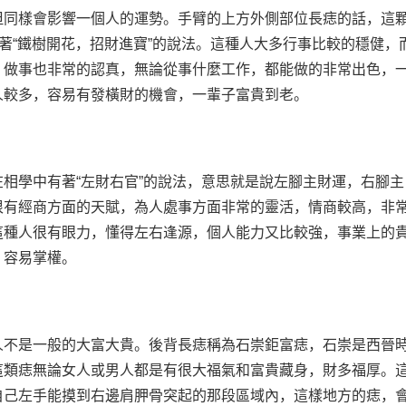
同樣會影響一個人的運勢。手臂的上方外側部位長痣的話，這
有著“鐵樹開花，招財進寶”的說法。這種人大多行事比較的穩健，
，做事也非常的認真，無論從事什麼工作，都能做的非常出色，
人較多，容易有發橫財的機會，一輩子富貴到老。
學中有著“左財右官”的說法，意思就是說左腳主財運，右腳主
很有經商方面的天賦，為人處事方面非常的靈活，情商較高，非
這種人很有眼力，懂得左右逢源，個人能力又比較強，事業上的
，容易掌權。
不是一般的大富大貴。後背長痣稱為石崇鉅富痣，石崇是西晉
這類痣無論女人或男人都是有很大福氣和富貴藏身，財多福厚。
自己左手能摸到右邊肩胛骨突起的那段區域內，這樣地方的痣，