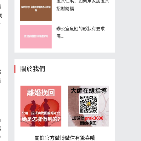
風水住宅：如何用家居風水
顆
招財納福...
而
一
辦公室魚缸的形狀有要求
嗎...
關於我們
常
貴
時
這
會
關註官方微博微信有驚喜哦