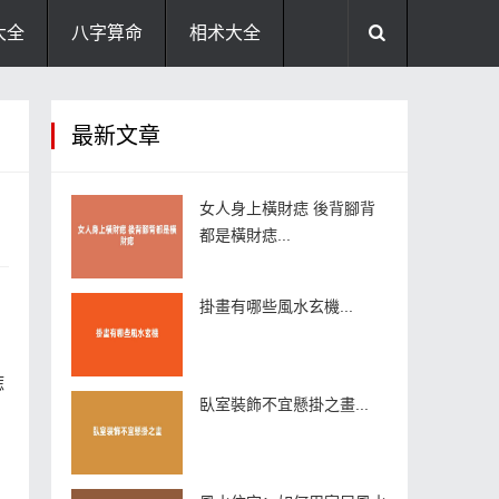
大全
八字算命
相术大全
助运饰品
风水禁忌
风水问答
最新文章
住宅风水
卧室风水
家居风水
女人身上橫財痣 後背腳背
都是橫財痣...
掛畫有哪些風水玄機...
痣
臥室裝飾不宜懸掛之畫...