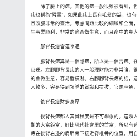
除了臉上的痣，其他的痣一般很難被看到，但
痣也稱為“臂壘”，如果此痣上長有毛髮的話，也
且頭腦非常的靈活，考慮問題比較的細緻和全面
生事業順利，非常的適合做生意，而且命中的貴
腳背長痣官運亨通
腳背長痣算是一個隱痣，所以是一個吉痣。在相
官運。左腳腳背長痣的人一般理財能力非常強，
的會做生意，容易發橫財。右腳腳背長痣的話，
人較多，容易得到領導的賞識和提拔，官運亨通
後背長痣財多身厚
後背長痣都人富貴程度是不可想象的。這類人
期的大富鉅富，好比現代社會里的首富，所以有
痣在後背右邊的肩胛骨下接近脊椎骨的位置，用