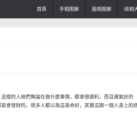
首頁
手相图解
面相图解
痣相
办公风水
风水知识
风水开运
招财风水
阴宅风水
厨房风水
阳宅风水
风水
掌纹诊断
這樣的人她們無論在做什麼事情，都會很順利，而且運氣好的
都是會發財的，很多人都以為這是命好，其實這跟一個人身上的