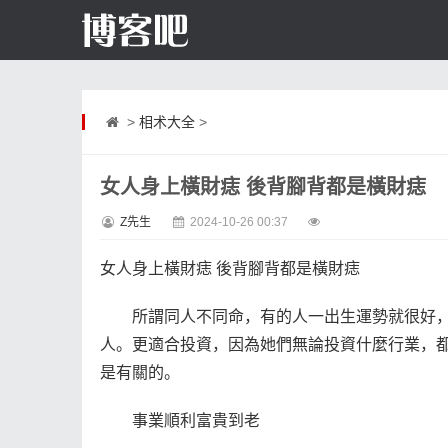
>
相术大全
>
女人身上橫財痣 後背腳背都是橫財痣
Z先生
2024-10-26 00:37
女人身上橫財痣 後背腳背都是橫財痣
所謂同人不同命，有的人一出生運勢就很好，
人。更適合投資，因為她們無論投資什麼行業，
是有關的。
事業順利富貴到老