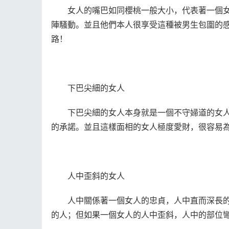
女人的嘴巴如同櫻桃一般大小，代表著一個女
陣騷動。並且他們本人很享受這種被男生包圍的
路！
下巴尖細的女人
下巴尖細的女人本身就是一個不守婦道的女人
的承諾。並且這樣面相的女人極度愛財，很容易
人中歪斜的女人
人中關係著一個女人的忠貞，人中直而深長的
的人；但如果一個女人的人中歪斜，人中的部位