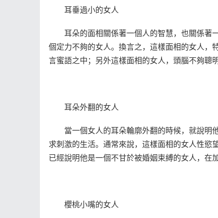
耳垂過小的女人
耳朵的面相關係著一個人的智慧，也關係著一
個定力不夠的女人。換言之，這樣面相的女人，
言蜜語之中；另外這樣面相的女人，頭腦不夠聰
耳朵外翻的女人
當一個女人的耳朵輪廓外翻的時候，就說明他
求刺激的生活。通常來說，這樣面相的女人性慾
已經說明他是一個不甘於被婚姻束縛的女人，在
櫻桃小嘴的女人