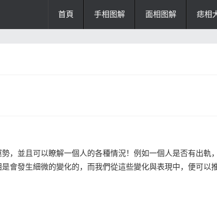
首頁
手相图解
面相图解
痣相
办公风水
风水知识
风水开运
招财风水
阴宅风水
厨房风水
阳宅风水
风水
掌纹诊断
勢，並且可以瞭解一個人的各種情況！例如一個人是否有出軌
相是會發生細微的變化的，而我們從這些變化與表現中，便可以