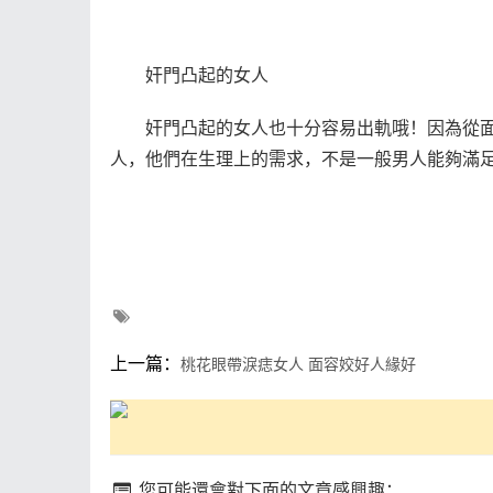
奸門凸起的女人
奸門凸起的女人也十分容易出軌哦！因為從面
人，他們在生理上的需求，不是一般男人能夠滿
上一篇：
桃花眼帶淚痣女人 面容姣好人緣好
您可能還會對下面的文章感興趣：