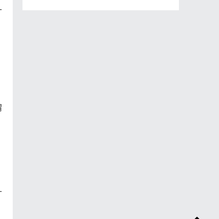
一
謂
一