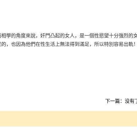
相學的角度來說，奸門凸起的女人，是一個性慾望十分強烈的
足的，也因為他們在性生活上無法得到滿足，所以特別容易出軌
下一篇：没有