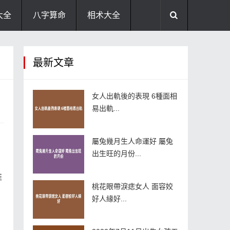
大全
八字算命
相术大全
助运饰品
风水禁忌
风水问答
最新文章
住宅风水
卧室风水
家居风水
女人出軌後的表現 6種面相
易出軌...
屬兔幾月生人命運好 屬兔
出生旺的月份...
，
推
桃花眼帶淚痣女人 面容姣
好人緣好...