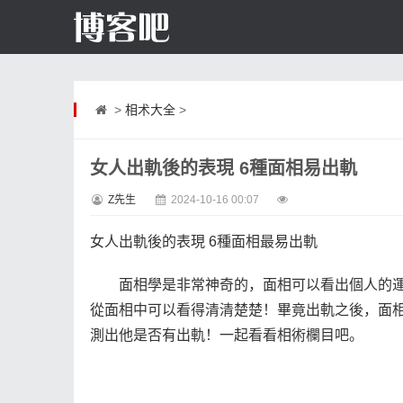
>
相术大全
>
女人出軌後的表現 6種面相易出軌
Z先生
2024-10-16 00:07
女人出軌後的表現 6種面相最易出軌
面相學是非常神奇的，面相可以看出個人的運
從面相中可以看得清清楚楚！畢竟出軌之後，面
測出他是否有出軌！一起看看相術欄目吧。