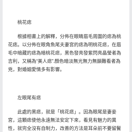
桃花痣
根據相書上的解釋，分佈在眼睛眉毛周圍的痣為桃
花痣。以分佈在眼角魚尾夫妻宮的痣為明桃花痣，在眉
毛中暗藏的痣為暗桃花痣，黑色發亮發紫閃亮晶瑩者為
吉利，又稱為“美人痣”.顏色暗淡無光無力無韻難看者為
兇，對婚姻愛情多有影響。
左眼尾有痣
此處的黑痣，就是「桃花痣」。因為眼尾是妻妾
宮，這顆痣使他永遠無法安定下來，看見有魅力的異
性，就完全沒有自制力，改善的方法是耳朵前不要留鬢