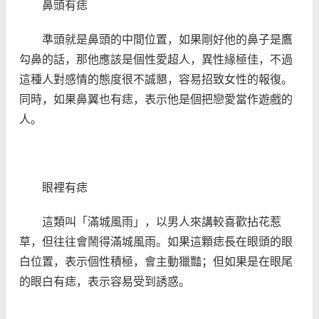
鼻頭有痣
準頭就是鼻頭的中間位置，如果剛好他的鼻子是鷹
勾鼻的話，那他應該是個性愛超人，異性緣極佳，不過
這種人對感情的態度很不誠懇，容易招致女性的報復。
同時，如果鼻翼也有痣，表示他是個把戀愛當作遊戲的
人。
眼裡有痣
這類叫「滿城風雨」，以男人來講較喜歡拈花惹
草，但往往會鬧得滿城風雨。如果這顆痣長在眼頭的眼
白位置，表示個性積極，會主動獵豔；但如果是在眼尾
的眼白有痣，表示容易受到誘惑。