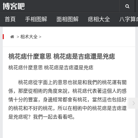
首頁
手相图解
面相图解
痣相大全
八字算
风水开运
助运饰品
风水禁忌
风水问答
招
>
相术大全
>
住宅风水
卧室风水
家居风水
阳宅风水
风
桃花痣什麼意思 桃花痣是吉痣還是兇痣
桃花痣什麼意思 桃花痣是吉痣還是兇痣
桃花痣從字面上的意思也就是和我們的桃花運有關
係，那麼從相術的角度來說，桃花痣代表著這個人的感
情十分的豐富，身邊經常都會有桃花，當然這也包括好
的桃花和不好的桃花，所以在相術中的桃花痣是吉痣還
是兇痣呢？我們一起去看看吧。