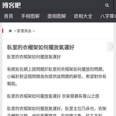
首頁
手相图解
面相图解
痣相大全
八字算
风水开运
助运饰品
风水禁忌
风水问答
招
>
卧室风水
>
住宅风水
卧室风水
家居风水
阳宅风水
风
臥室的衣帽架如何擺放氣運好
臥室的衣帽架如何擺放氣運好
有網友在網上提問關於臥室的衣帽架如何擺放的問題，
小編針對這個問題為你提供該問題的解答，希望對你有
幫助。
臥室的衣帽架如何擺放氣運好 衣架靠牆有靠山之感
臥室的衣帽架如何擺放氣運好，臥室主位乃床也，衣架
乃輔助之物，過於富麗堂皇，有吸睛之象，於主不利，