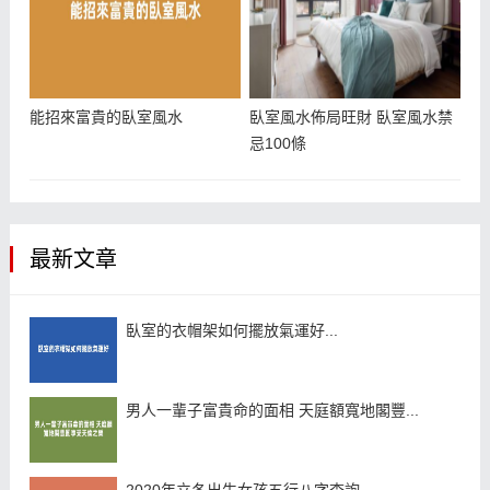
能招來富貴的臥室風水
臥室風水佈局旺財 臥室風水禁
忌100條
最新文章
臥室的衣帽架如何擺放氣運好...
男人一輩子富貴命的面相 天庭額寬地閣豐...