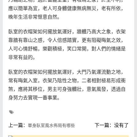
應以簡單為宜，老人可身體健康無病無災，老有所依，
晚年生活非常愜意自然。
臥室的衣帽架如何擺放氣運好，牆體乃高大之象，衣架
靠牆有靠山之感，令人倍感踏實，更有阻礙晦氣之效，
人可心情舒暢，樂觀積極，笑口常開，對人們的情緒是
非常有益的。
臥室的衣帽架如何擺放氣運好，大門乃氣運流動之地，
常有晦氣入室，衣架乃陰性之物，二者相對極易形成衝
煞，應將其移位，男主可身強體壯，意氣風發，透過自
身努力去實現一番事業。
上一篇：
下一篇：没有了
單身臥室風水佈局有哪些