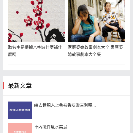
取名字是根據八字缺什麼補什
家庭婆媳故事劇本大全 家庭婆
麼嗎
媳故事劇本大全集
最新文章
給去世親人上香被香灰燙吉利嗎...
車內擺件風水禁忌...