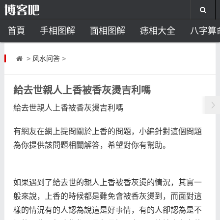
首頁
手相图解
面相图解
痣相大全
八字算
风水开运
助运饰品
风水禁忌
风水问答
招
>
风水问答
>
住宅风水
卧室风水
家居风水
阳宅风水
风
給去世親人上香被香灰燙吉利嗎
給去世親人上香被香灰燙吉利嗎
有網友在網上提問關於上香的問題，小編針對這個問題
為你提供該問題相關解答，希望對你有幫助。
如果遇到了給去世的親人上香被香灰燙的情況，其實一
般來說，上香的時候都是難免會被香灰燙到，而面對這
樣的情況有的人認為說這是好事情，有的人卻認為是不