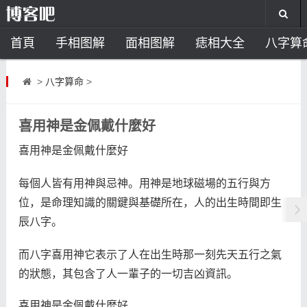
首頁
手相图解
面相图解
痣相大全
八字算
风水开运
助运饰品
风水禁忌
风水问答
招
>
八字算命
>
住宅风水
卧室风水
家居风水
阳宅风水
风
喜用神是金佩戴什麼好
喜用神是金佩戴什麼好
每個人皆有用神與忌神。用神是地球磁場的五行與方
位，是命理知識的關鍵與基礎所在，人的出生時間即生
辰八字。
而八字喜用神它表示了人在出生時那一刻先天五行之氣
的狀態，其包含了人一輩子的一切吉凶資訊。
喜用神是金佩戴什麼好