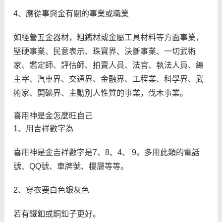
4、應從事與金有關的事業或職業
如經營五金器材，粗鐵材或金屬工具材料等方面事業，
堅硬事業、民意表示、珠寶界、決斷事業、一切武術
家、鑑定師、評估師、拍賣人員、法官、執法人員、總
主宰、汽車界、交通界、金融界、工程業、科學界、武
術家、開礦界、主動別人性質的事業，伐木事業。
喜用神是金怎麼旺自己
1、用吉祥數字為
喜用神是金吉祥數字是7、8、4、 9。多用此類的電話
號、QQ號、車牌號、樓層等等。
2、穿衣要白色銀灰色
若有鐵釦或銅釦子更好。