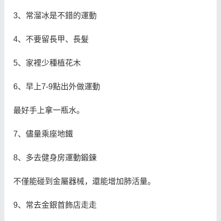
3、常溜冰是不錯的運動
4、不要留長甲、長髮
5、家裡少種植花木
6、早上7-9點出外做運動
最好手上拿一瓶水。
7、儘量乘座地鐵
8、多去健身房運動鍛鍊
不僅能碰到金屬器械，還能增加肺活量。
9、常去金銀首飾店走走