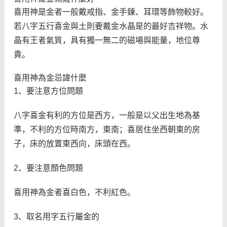
喜用神是金者一般戴戒指、金手鍊、耳環等飾物較好。
若八字五行喜金與土則要戴金水晶是的最好吉祥物。水
晶有王者氣質，具有獨一無二的磁場與能量，地位尊
貴。
喜用神為金忌諱什麼
1、要注意方位問題
八字喜金有利的方位是西方，一般是以父出生地為基
準，不利的方位時南方，東南；喜居住坐西朝東的房
子，床的放置東西向，床頭在西。
2、要注意顏色問題
喜用神為金者喜白色，不利紅色。
3、取名用字五行屬金的