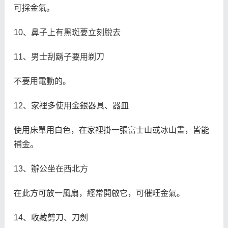
可採金氣。
10、鼻子上有黑斑要立刻脫去
11、男士刮鬍子要用剃刀
不要用電動的。
12、家裡多使用金銀器具、器皿
使用床單用白色，在家裡掛一張富士山或冰山畫，皆能
補金。
13、辦公坐在西北方
在此方可放一風扇，經常開啟它，可催旺金氣。
14、收藏剪刀、刀劍