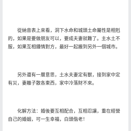
從納音表上來看，洞下水命和城頭土命屬性是相剋
的，如果是要做朋友可以，要成夫妻就難了。主水土不
服，如果互相鍾情對方，最好一起搬到另外一個城市。
另外還有一層意思，土水夫妻定有獸，接到家中定
有災，妻離子散各東西，家中冷落財不來。
化解方法：婚後要互相配合，互相忍讓，重在經營
自己的婚姻，可一生幸福，白頭偕老！