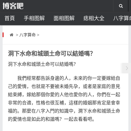
首頁
手相图解
面相图解
痣相大全
八字算
风水开运
助运饰品
风水禁忌
风水问答
招
>
八字算命
>
住宅风水
卧室风水
家居风水
阳宅风水
风
洞下水命和城頭土命可以結婚嗎？
洞下水命和城頭土命可以結婚嗎？
我們經常都告訴身邊的人，未來的你一定要嫁給自
己的愛情，也就是不要被未婚先孕，或者是家庭的意見
給束縛，嫁給那個你愛的人他也愛你的人，你們在一起
非常的合適，性格也很互補，這樣的婚姻那肯定是會幸
福的。那麼在八字入門的知識中，澗下水命和城頭土命
的愛情也是如此的和諧嗎？一起去看看吧。