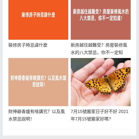
裝修房子時忌諱什麼
新房越住越難受？房屋裝修風
水的八大禁忌，你不一定知
道！
財神爺香爐有啥講究？以及風
7月15號搬家日子好不好 2021
水禁忌說明！
年7月15號搬家好嗎?