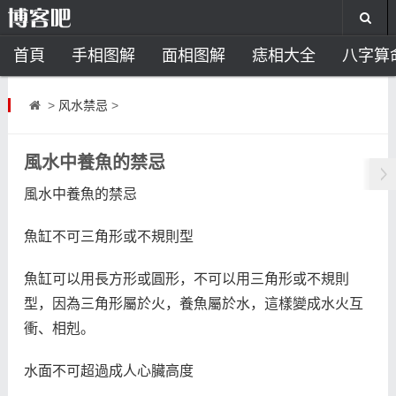
首頁
手相图解
面相图解
痣相大全
八字算
风水开运
助运饰品
风水禁忌
风水问答
招
>
风水禁忌
>
住宅风水
卧室风水
家居风水
阳宅风水
风
風水中養魚的禁忌
風水中養魚的禁忌
魚缸不可三角形或不規則型
魚缸可以用長方形或圓形，不可以用三角形或不規則
型，因為三角形屬於火，養魚屬於水，這樣變成水火互
衝、相剋。
水面不可超過成人心臟高度