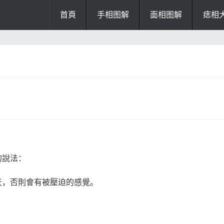
首頁
手相图解
面相图解
痣相
办公风水
风水知识
风水开运
招财风水
阴宅风水
厨房风水
阳宅风水
风水
掌纹诊断
的說法：
天，否則會有被壓迫的感覺。