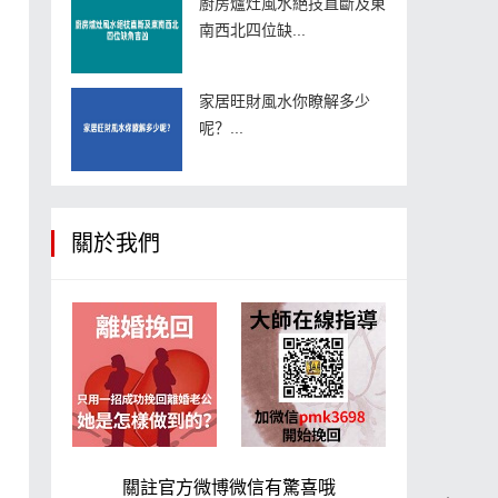
廚房爐灶風水絕技直斷及東
南西北四位缺...
家居旺財風水你瞭解多少
呢？...
關於我們
關註官方微博微信有驚喜哦