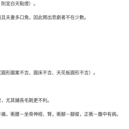
，則宜白天點燈）。
而且夫妻多口角，因此鬧出悲劇者不在少數。
。
（圓形圖案不吉、圓床不吉、天花板圓形不吉）。
管，尤其鋪長毛氈更不利。
子痛，衝腰－坐骨神經、腎，衝腳－腳痠，正衝－腹中有病。