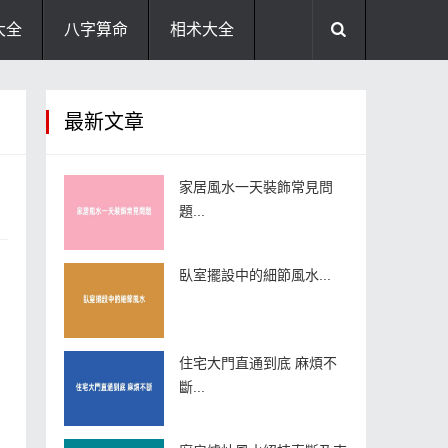
大全
八字算命
相术大全
助运饰品
风水禁忌
风水问答
最新文章
住宅风水
卧室风水
家居风水
家居風水一天裝飾常見問
題...
臥室擺設中的細節風水...
住宅大門直通到底 麻煩不
斷...