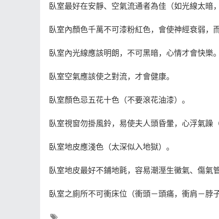
臥室最好在安靜、空氣流通者為佳（如光線太暗
臥室內顏色千萬不可漆粉紅色，會使神經衰弱，
臥室內光線應該明朗，不可黑暗，心情才會快樂
臥室空氣應該使之對流，才會健康。
臥室顏色忌五花十色（不要滾花油漆）。
臥室視窗勿掛風鈴，易使夫人頭昏暈，心浮氣躁
臥室地皮應淺色（太深似入地獄）。
臥室地皮最好不鋪地氈，容易潮溼生黴氣、傷氣
臥室之廁所不可衝床位（衝頭－頭痛，衝肩－脖