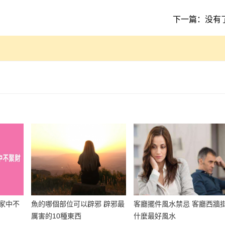
下一篇：没有
家中不
魚的哪個部位可以辟邪 辟邪最
客廳擺件風水禁忌 客廳西牆
厲害的10種東西
什麼最好風水