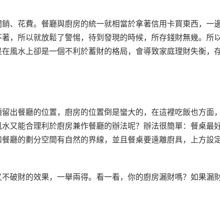
開銷、花費。餐廳與廚房的統一就相當於拿著信用卡買東西，一
不著，所以就放鬆了警惕，待到發現的時候，所存錢財無幾。所
是在風水上卻是一個不利於蓄財的格局，會導致家庭理財失衡，
預留出餐廳的位置，廚房的位置倒是蠻大的，在這裡吃飯也方面
風水又能合理利於廚房兼作餐廳的辦法呢？辦法很簡單：餐桌最
和餐廳的劃分空間有自然的界線，並且餐桌要遠離廚具，上方設
又不破財的效果，一舉兩得。看一看，你的廚房漏財嗎？如果漏