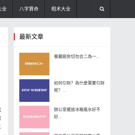
大全
八字算命
相术大全
助运饰品
风水禁忌
风水问答
最新文章
住宅风水
卧室风水
家居风水
餐廳廚房切勿合二為一...
如何引財？為什麼需要引財
呢？...
辦公室擺放冰箱風水好不
庭
好...
房
二