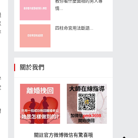
教你看什麼面相的男人專
情...
邊
以
四柱命宮用法斷語...
存
關於我們
，
好
定
財
關註官方微博微信有驚喜哦