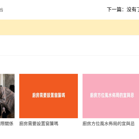
下一篇：没有
凶
人際關係
廚房需要設置窗簾嗎
廚房方位風水佈局的宜與忌