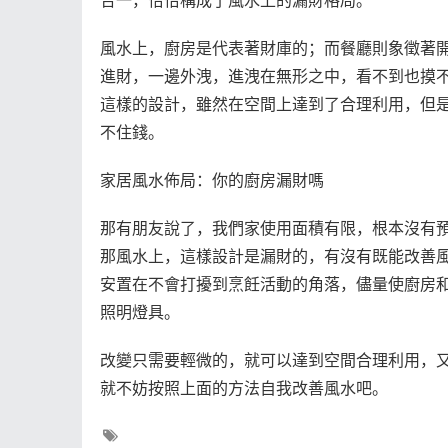
合一，恰恰構成了風水上的漏財格局。
風水上，廚房是代表著財庫的；而餐廳則象徵著
進財，一邊外洩，進洩在無形之中，看不到也摸
這樣的設計，雖然在空間上達到了合理利用，但
不住錢。
家居風水佈局：你的廚房漏財嗎
那有朋友說了，我們家使用面積有限，根本沒有
那風水上，這樣設計是漏財的，有沒有既能改善
安置在不會打擾到烹飪活動的角落，儘量使廚房
照明燈具。
改變只需要輕微的，就可以達到空間合理利用，
就不妨按照上面的方法自我改善風水吧。