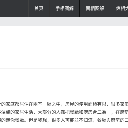
首頁
手相图解
面相图解
痣相
办公风水
风水知识
风水开运
招财风水
阴宅风水
厨房风水
阳宅风水
风水
掌纹诊断
分的家庭都居住在兩室一廳之中，房屋的使用面積有限，很多家
最溫馨的家居生活，大部分的人都把餐廳和廚房合二為一，在廚
特的迷你餐廳。但是我想，很多人可能並不知道，餐廳與廚房的