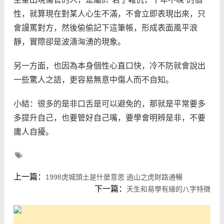
性，就算現在對某人心生不滿，不會立即表現出來，只
會謾罵對方，然後偷偷記下這筆帳，形成表面風平浪
靜，實際卻是波濤洶湧的現象。
另一方面，也因為本身個性心直口快，冷不防就會說出
一些驚人之語，更容易無意中傷人而不自知。
小結：很多的是非口舌是可以避免的，那就是平常要多
多提升自己，也要管好自己嘴，要學會明辨是非，不要
庸人自擾。
上一篇：
1998虎城頭土是什麼意思 過山之虎財路通暢
下一篇：
天生和易學有緣的八字特徵