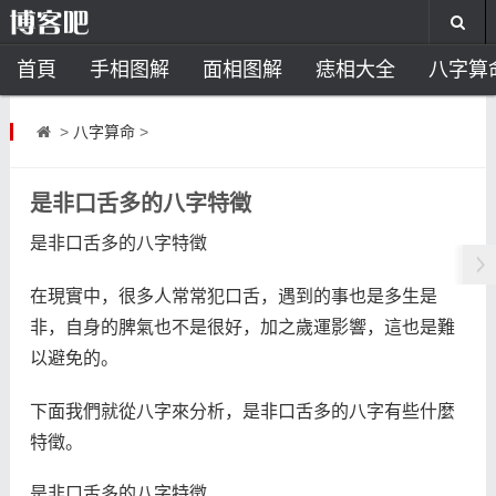
首頁
手相图解
面相图解
痣相大全
八字算
风水开运
助运饰品
风水禁忌
风水问答
招
>
八字算命
>
住宅风水
卧室风水
家居风水
阳宅风水
风
是非口舌多的八字特徵
是非口舌多的八字特徵
在現實中，很多人常常犯口舌，遇到的事也是多生是
非，自身的脾氣也不是很好，加之歲運影響，這也是難
以避免的。
下面我們就從八字來分析，是非口舌多的八字有些什麼
特徵。
是非口舌多的八字特徵