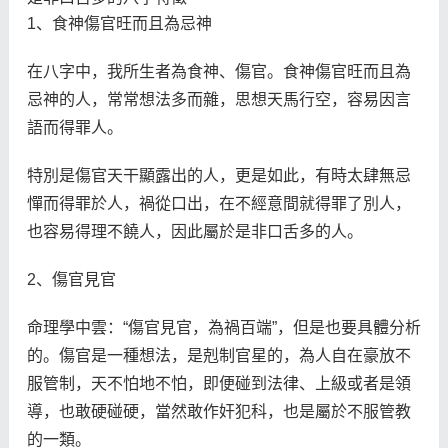
1、食神傷官旺而且為忌神
在八字中，我所生者為食神、傷官。食神傷官旺而且為
忌神的人，常常想法多而雜，思想天馬行空，容易因言
語而得罪人。
特別是傷官天干顯露出的人，更是如此，有時太肆無忌
憚而得罪於人，禍從口出，在不經意間就得罪了別人，
也容易得理不饒人，因此屬於是非口舌多的人。
2、傷官見官
命理學中雲：“傷官見官，為禍百端”，但是也要具體分析
的。傷官是一種想法，是剋制官星的，為人自在豪放不
服管制，天不怕地不怕，即便碰到法律、上級或者是領
導，也敢硬碰硬，當然敢作奸犯科，也是屬於不服管教
的一類。