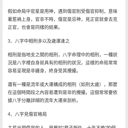
假如命局中官星是用神，遇到傷官則受傷官抑制，意味
著惹禍上身，官非不時，傷官是忌神，見正官就會去克
正官，也會是同樣的結果。
3、八字中相刑多以及歲運逢之
相刑是指地支之間的相刑，八字命理中的相刑，一種狀
況是八字裡自身就具有的相刑的狀況，這樣的命局常常
容易呈現是非纏身，終身受其攪擾。
還有一種是流年或大運構成的相刑（如刑太歲），那麼
在這個時間段之內容易遭到是非的攪擾。這個常常要依
據八字分離詳細的流年大運來剖析。
4、八字見傷官格局
主星出現傷官的人，是屬於“君子報仇，十年不晚”的個