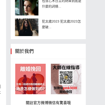
包含乙木日主的財庫到底是
什麼的詞條...
犯太歲2023 犯太歲2023怎
麼破...
關於我們
能
上
關註官方微博微信有驚喜哦