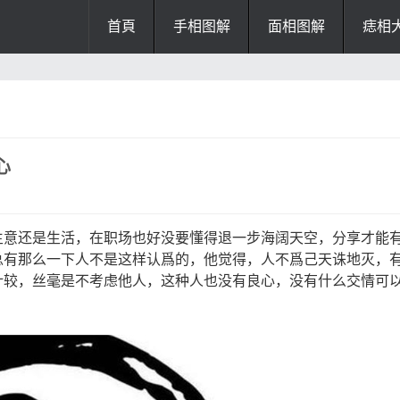
首頁
手相图解
面相图解
痣相
办公风水
风水知识
风水开运
招财风水
阴宅风水
厨房风水
心
阳宅风水
风水
掌纹诊断
生意还是生活，在职场也好没要懂得退一步海阔天空，分享才能
总有那么一下人不是这样认爲的，他觉得，人不爲己天诛地灭，
计较，丝毫是不考虑他人，这种人也没有良心，没有什么交情可
。