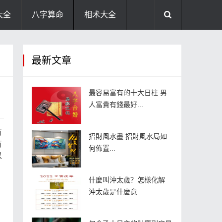
大全
八字算命
相术大全
助运饰品
风水禁忌
风水问答
最新文章
住宅风水
卧室风水
家居风水
最容易富有的十大日柱 男
人富貴有錢最好...
有
招財風水畫 招財風水局如
有
何佈置...
以
什麼叫沖太歲？怎樣化解
沖太歲是什麼意...