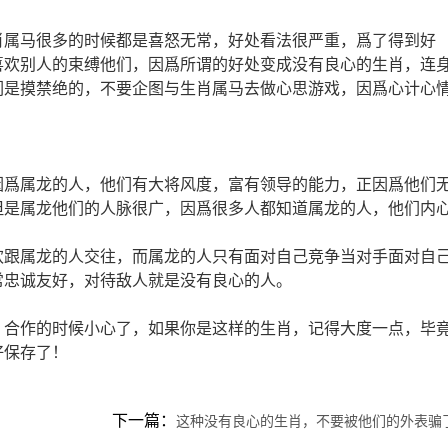
肖属马很多的时候都是喜怒无常，好处看法很严重，爲了得到好
喜欢别人的束缚他们，因爲所谓的好处变成没有良心的生肖，连
们是摸禁绝的，不要企图与生肖属马去做心思游戏，因爲心计心
因爲属龙的人，他们有大将风度，富有领导的能力，正因爲他们
但是属龙他们的人脉很广，因爲很多人都知道属龙的人，他们内
欢跟属龙的人交往，而属龙的人只有面对自己竞争当对手面对自
常忠诚友好，对待敌人就是没有良心的人。
，合作的时候小心了，如果你是这样的生肖，记得大度一点，毕
好保存了！
下一篇：
这种没有良心的生肖，不要被他们的外表骗